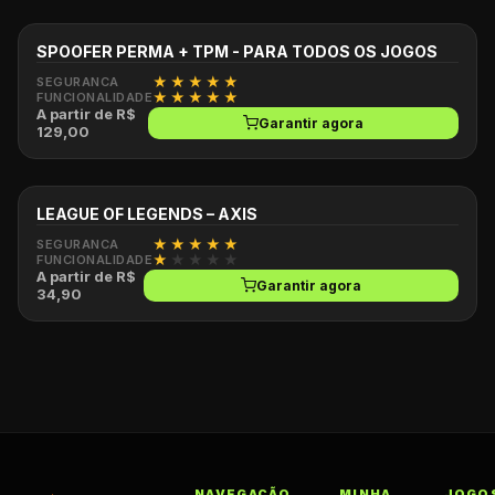
ATUALIZADO
SPOOFER PERMA + TPM - PARA TODOS OS JOGOS
★
★
★
★
★
SEGURANCA
★
★
★
★
★
FUNCIONALIDADE
A partir de R$
Garantir agora
129,00
ATUALIZADO
LEAGUE OF LEGENDS – AXIS
★
★
★
★
★
SEGURANCA
★
★
★
★
★
FUNCIONALIDADE
A partir de R$
Garantir agora
34,90
NAVEGAÇÃO
MINHA
JOGO