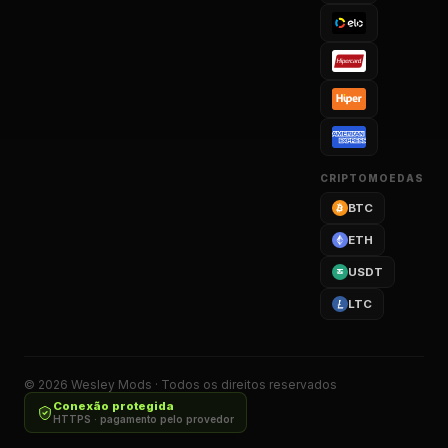
CRIPTOMOEDAS
BTC
ETH
USDT
LTC
©
2026
Wesley Mods · Todos os direitos reservados
Conexão protegida
HTTPS · pagamento pelo provedor