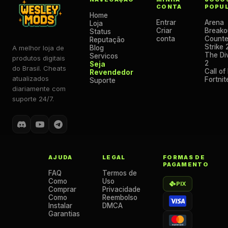
CONTA
POPU
Home
Entrar
Arena
Loja
Criar
Breako
Status
conta
Counte
Reputação
Strike 
A melhor loja de
Blog
The Div
Servicos
produtos digitais
2
Seja
do Brasil. Cheats
Call of
Revendedor
atualizados
Fortnit
Suporte
diariamente com
suporte 24/7.
AJUDA
LEGAL
FORMAS DE
PAGAMENTO
FAQ
Termos de
Como
Uso
PIX
Comprar
Privacidade
Como
Reembolso
Instalar
DMCA
Garantias