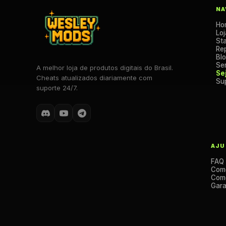
NA
Ho
Loj
St
Re
Bl
Se
A melhor loja de produtos digitais do Brasil.
Se
Cheats atualizados diariamente com
Su
suporte 24/7.
AJU
FAQ
Com
Como
Gara