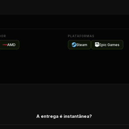
DOR
PLATAFORMAS
AMD
Steam
Epic Games
A entrega é instantânea?