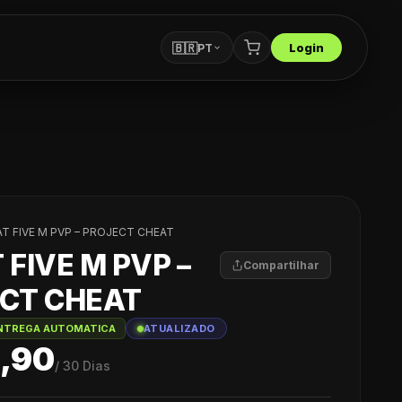
🇧🇷
Login
PT
T FIVE M PVP – PROJECT CHEAT
 FIVE M PVP –
Compartilhar
CT CHEAT
NTREGA AUTOMATICA
ATUALIZADO
,90
/
30 Dias