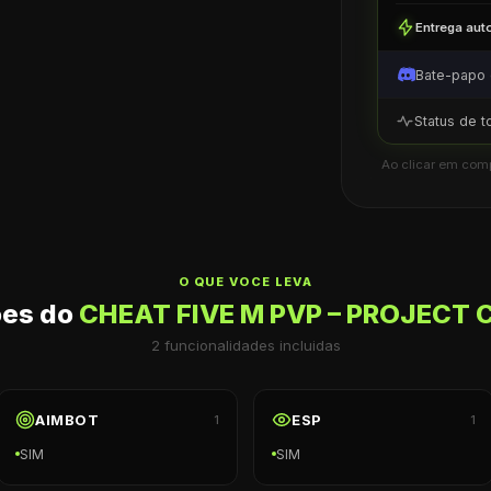
Entrega aut
Bate-papo
Status de 
Ao clicar em com
O QUE VOCE LEVA
oes do
CHEAT FIVE M PVP – PROJECT
2
funcionalidades incluidas
AIMBOT
ESP
1
1
SIM
SIM