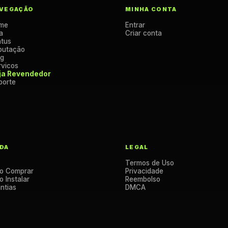
VEGAÇÃO
MINHA CONTA
me
Entrar
a
Criar conta
atus
putação
og
rvicos
ja Revendedor
porte
DA
LEGAL
Termos de Uso
o Comprar
Privacidade
 Instalar
Reembolso
ntias
DMCA