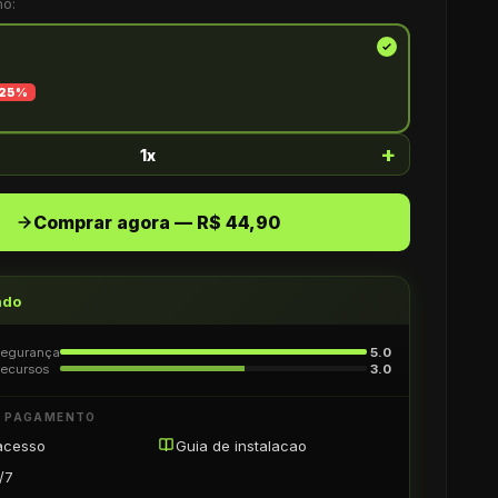
no:
25
%
+
1
x
Comprar agora — R$ 44,90
ndo
egurança
5.0
ecursos
3.0
O PAGAMENTO
acesso
Guia de instalacao
/7