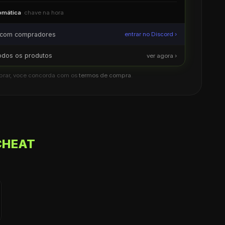
omática
· chave na hora
 com compradores
entrar no Discord ›
todos os produtos
ver agora ›
prar, voce concorda com os
termos de compra
.
 CHEAT