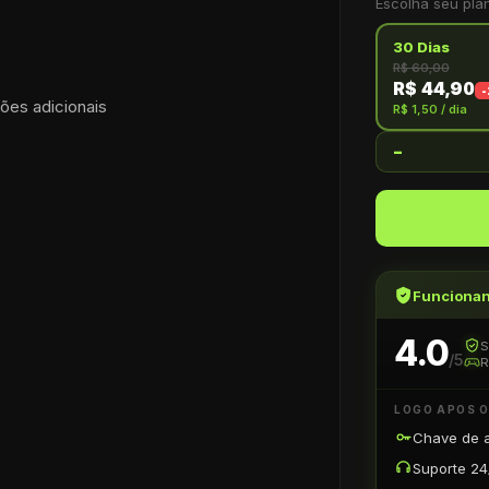
Escolha seu pla
30 Dias
R$ 60,00
R$ 44,90
-
ções adicionais
R$ 1,50
/ dia
-
Funciona
4.0
S
/5
R
LOGO APOS 
Chave de 
Suporte 24