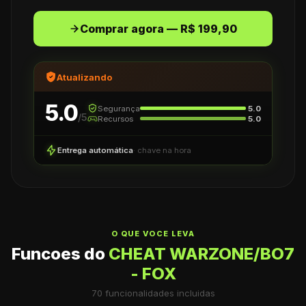
Comprar agora — R$ 199,90
Atualizando
5.0
Segurança
5.0
/5
Recursos
5.0
Entrega automática
· chave na hora
O QUE VOCE LEVA
Funcoes do
CHEAT WARZONE/BO7
- FOX
70
funcionalidades incluidas