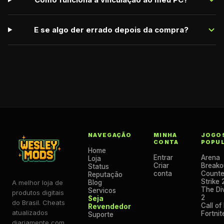
E se algo der errado depois da compra?
NAVEGAÇÃO
MINHA
JOGO
CONTA
POPU
Home
Entrar
Arena
Loja
Criar
Breako
Status
conta
Counte
Reputação
Strike 
A melhor loja de
Blog
The Div
Servicos
produtos digitais
2
Seja
do Brasil. Cheats
Call of
Revendedor
atualizados
Fortnit
Suporte
diariamente com