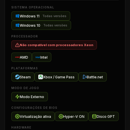
SISTEMA OPERACIONAL
Windows 11
·
Todas versões
Windows 10
·
Todas versões
PROCESSADOR
Não compatível com processadores Xeon
AMD
Intel
PLATAFORMAS
Steam
Xbox / Game Pass
Battle.net
MODO DE JOGO
Modo Externo
CONFIGURAÇÕES DE BIOS
Virtualização ativa
Hyper-V ON
Disco GPT
HARDWARE