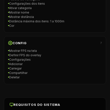
Configurações dos itens
Ativar categoria
Mostrar nome
Mostrar distância
Distância máxima dos itens: 1 a 1000m
Cor
CONFIG
7
Mostrar FPS na tela
Definir FPS do overlay
Configurações
Adicionar
Carregar
Compartilhar
Deletar
REQUISITOS DO SISTEMA