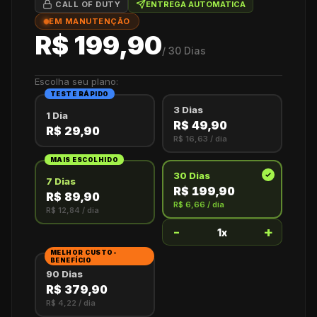
CALL OF DUTY
ENTREGA AUTOMATICA
EM MANUTENÇÃO
R$ 199,90
/
30 Dias
Escolha seu plano:
TESTE RÁPIDO
3 Dias
1 Dia
R$ 49,90
R$ 29,90
R$ 16,63
/ dia
MAIS ESCOLHIDO
30 Dias
7 Dias
R$ 199,90
R$ 89,90
R$ 6,66
/ dia
R$ 12,84
/ dia
-
+
1
x
MELHOR CUSTO-
BENEFÍCIO
90 Dias
R$ 379,90
R$ 4,22
/ dia