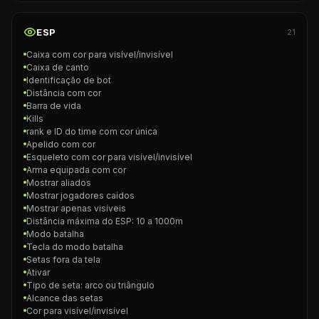
ESP
21
Caixa com cor para visível/invisível
Caixa de canto
Identificação de bot
Distância com cor
Barra de vida
Kills
rank e ID do time com cor única
Apelido com cor
Esqueleto com cor para visível/invisível
Arma equipada com cor
Mostrar aliados
Mostrar jogadores caídos
Mostrar apenas visíveis
Distância máxima do ESP: 10 a 1000m
Modo batalha
Tecla do modo batalha
Setas fora da tela
Ativar
Tipo de seta: arco ou triângulo
Alcance das setas
Cor para visível/invisível