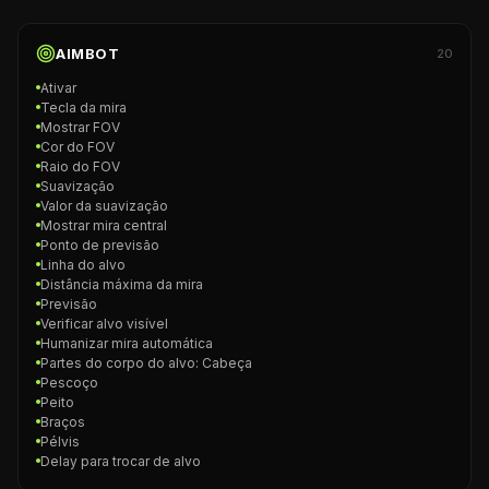
AIMBOT
20
Ativar
Tecla da mira
Mostrar FOV
Cor do FOV
Raio do FOV
Suavização
Valor da suavização
Mostrar mira central
Ponto de previsão
Linha do alvo
Distância máxima da mira
Previsão
Verificar alvo visível
Humanizar mira automática
Partes do corpo do alvo: Cabeça
Pescoço
Peito
Braços
Pélvis
Delay para trocar de alvo