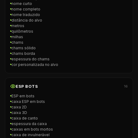
nome curto
nome completo
nome traduzido
distância do alvo
metros
quilômetros
milhas
chams
chams sólido
chams borda
espessura do chams
cor personalizada no alvo
ESP BOTS
16
ESP em bots
caixa ESP em bots
caixa 2D
caixa 3D
caixa de canto
espessura da caixa
caixas em bots mortos
caixa de invulnerável