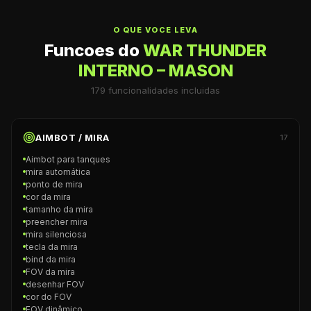
O QUE VOCE LEVA
Funcoes do
WAR THUNDER
INTERNO – MASON
179
funcionalidades incluidas
AIMBOT / MIRA
17
Aimbot para tanques
mira automática
ponto de mira
cor da mira
tamanho da mira
preencher mira
mira silenciosa
tecla da mira
bind da mira
FOV da mira
desenhar FOV
cor do FOV
FOV dinâmico