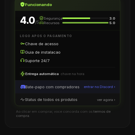
Funcionando
4.0
Segurança
3.0
/5
Recursos
5.0
LOGO APOS O PAGAMENTO
Chave de acesso
Guia de instalacao
Suporte 24/7
Entrega automática
· chave na hora
Bate-papo com compradores
entrar no Discord ›
Status de todos os produtos
ver agora ›
Ao clicar em comprar, voce concorda com os
termos de
compra
.