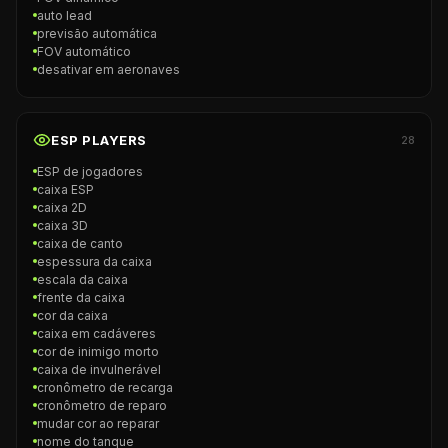
auto lead
previsão automática
FOV automático
desativar em aeronaves
ESP PLAYERS
28
ESP de jogadores
caixa ESP
caixa 2D
caixa 3D
caixa de canto
espessura da caixa
escala da caixa
frente da caixa
cor da caixa
caixa em cadáveres
cor de inimigo morto
caixa de invulnerável
cronômetro de recarga
cronômetro de reparo
mudar cor ao reparar
nome do tanque