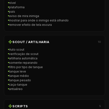
nível
plataforma
país
aviso de mira inimiga
mostrar para onde o inimigo está olhando
remover efeito de tela escura
SCOUT / ARTILHARIA
10
Auto scout
verificação de scout
artilharia automática
somente reparando
filtro por tipo de tanque
tanque leve
tanque médio
tanque pesado
caça-tanque
antiaéreo
SCRIPTS
5