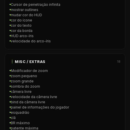
Cursor de penetração infinita
mostrar outlines
mudar cor do HUD
cor do ícone
cor do texto
cor da borda
HUD arco-íris
velocidade do arco-íris
MISC / EXTRAS
18
Modificador de zoom
zoom pequeno
zoom grande
sombra do zoom
câmera livre
velocidade da câmera livre
bind da câmera livre
painel de informações do jogador
esquadrão
clã
BR máximo
patente máxima