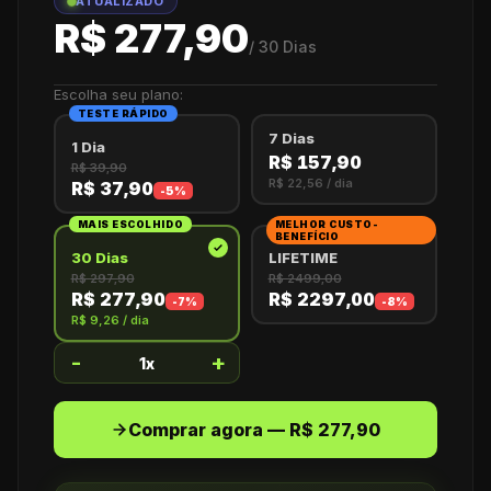
ATUALIZADO
R$ 277,90
/
30 Dias
Escolha seu plano:
TESTE RÁPIDO
7 Dias
1 Dia
R$ 157,90
R$ 39,90
R$ 22,56
/ dia
R$ 37,90
-
5
%
MAIS ESCOLHIDO
MELHOR CUSTO-
BENEFÍCIO
30 Dias
LIFETIME
R$ 297,90
R$ 2499,00
R$ 277,90
R$ 2297,00
-
7
%
-
8
%
R$ 9,26
/ dia
-
+
1
x
Comprar agora — R$ 277,90