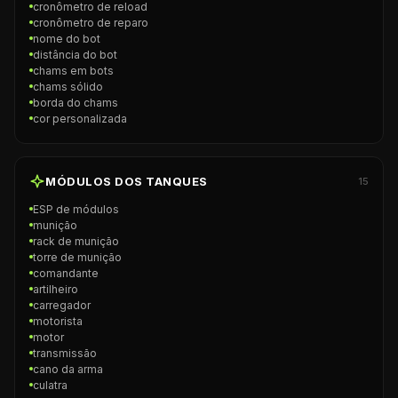
cronômetro de reload
cronômetro de reparo
nome do bot
distância do bot
chams em bots
chams sólido
borda do chams
cor personalizada
MÓDULOS DOS TANQUES
15
ESP de módulos
munição
rack de munição
torre de munição
comandante
artilheiro
carregador
motorista
motor
transmissão
cano da arma
culatra