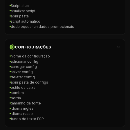
Script atual
atualizar script
abrir pasta
script automático
desbloquear unidades promocionais
CONFIGURAÇÕES
13
Nome da configuração
adicionar config
carregar config
salvar config
deletar config
abrir pasta de configs
estilo da caixa
sombra
borda
tamanho da fonte
idioma inglês
idioma russo
fundo do texto ESP