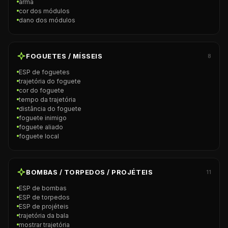
arma
cor dos módulos
dano dos módulos
FOGUETES / MÍSSEIS
8
ESP de foguetes
trajetória do foguete
cor do foguete
tempo da trajetória
distância do foguete
foguete inimigo
foguete aliado
foguete local
BOMBAS / TORPEDOS / PROJÉTEIS
11
ESP de bombas
ESP de torpedos
ESP de projéteis
trajetória da bala
mostrar trajetória