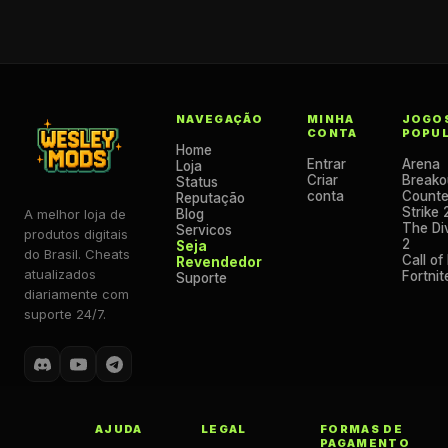
NAVEGAÇÃO
MINHA
JOGO
CONTA
POPU
Home
Entrar
Arena
Loja
Criar
Breako
Status
conta
Counte
Reputação
Strike 
A melhor loja de
Blog
The Div
Servicos
produtos digitais
2
Seja
do Brasil. Cheats
Call of
Revendedor
atualizados
Fortnit
Suporte
diariamente com
suporte 24/7.
AJUDA
LEGAL
FORMAS DE
PAGAMENTO