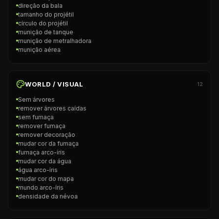
direção da bala
tamanho do projétil
círculo do projétil
munição de tanque
munição de metralhadora
munição aérea
WORLD / VISUAL
12
Sem árvores
remover árvores caídas
sem fumaça
remover fumaça
remover decoração
mudar cor da fumaça
fumaça arco-íris
mudar cor da água
água arco-íris
mudar cor do mapa
mundo arco-íris
densidade da névoa