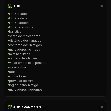
HUD
18
HUD arcade
HUD realista
HUD hardcore
HUD personalizado
balística
setas de marcadores
distância dos tanques
contorno dos inimigos
marcadores no mapa
mira habilitada
câmera de artilharia
visão em terceira pessoa
visão virtual
radar
indicadores
previsão de mira
log de dano inimigo
marcadores modernos
HUD AVANÇADO
8