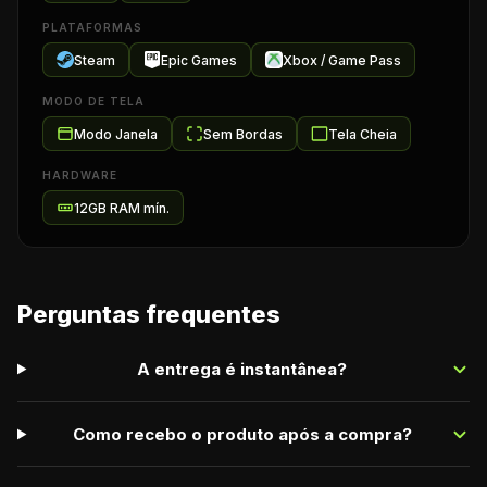
PLATAFORMAS
Steam
Epic Games
Xbox / Game Pass
MODO DE TELA
Modo Janela
Sem Bordas
Tela Cheia
HARDWARE
12
GB RAM mín.
Perguntas frequentes
A entrega é instantânea?
Como recebo o produto após a compra?