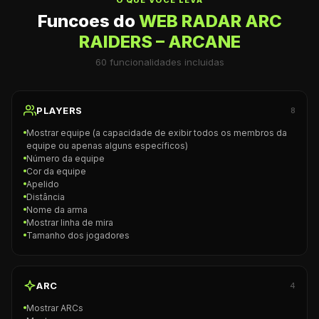
O QUE VOCE LEVA
Funcoes do
WEB RADAR ARC
RAIDERS – ARCANE
60
funcionalidades incluidas
PLAYERS
8
Mostrar equipe (a capacidade de exibir todos os membros da
equipe ou apenas alguns específicos)
Número da equipe
Cor da equipe
Apelido
Distância
Nome da arma
Mostrar linha de mira
Tamanho dos jogadores
ARC
4
Mostrar ARCs