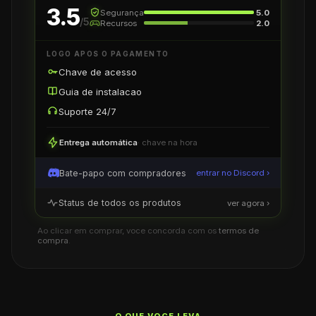
3.5
Segurança
5.0
/5
Recursos
2.0
LOGO APOS O PAGAMENTO
Chave de acesso
Guia de instalacao
Suporte 24/7
Entrega automática
· chave na hora
Bate-papo com compradores
entrar no Discord ›
Status de todos os produtos
ver agora ›
Ao clicar em comprar, voce concorda com os
termos de
compra
.