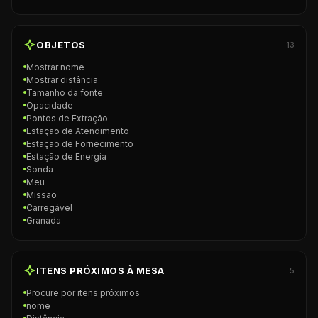
OBJETOS
13
Mostrar nome
Mostrar distância
Tamanho da fonte
Opacidade
Pontos de Extração
Estação de Atendimento
Estação de Fornecimento
Estação de Energia
Sonda
Meu
Missão
Carregável
Granada
ITENS PRÓXIMOS À MESA
5
Procure por itens próximos
nome