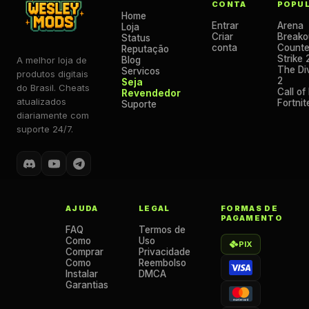
CONTA
POPU
Home
Entrar
Arena
Loja
Criar
Breako
Status
conta
Counte
Reputação
Strike 
A melhor loja de
Blog
The Div
Servicos
produtos digitais
2
Seja
do Brasil. Cheats
Call of
Revendedor
atualizados
Fortnit
Suporte
diariamente com
suporte 24/7.
AJUDA
LEGAL
FORMAS DE
PAGAMENTO
FAQ
Termos de
Como
Uso
PIX
Comprar
Privacidade
Como
Reembolso
Instalar
DMCA
Garantias