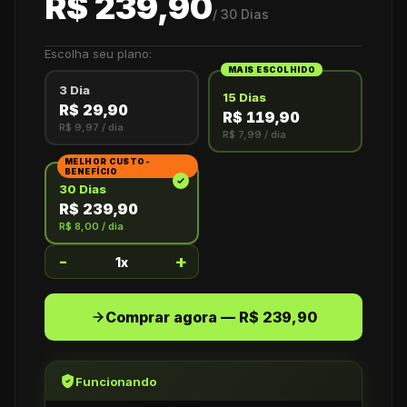
R$ 239,90
/
30 Dias
Escolha seu plano:
MAIS ESCOLHIDO
3 Dia
15 Dias
R$ 29,90
R$ 119,90
R$ 9,97
/ dia
R$ 7,99
/ dia
MELHOR CUSTO-
BENEFÍCIO
30 Dias
R$ 239,90
R$ 8,00
/ dia
-
+
1
x
Comprar agora — R$ 239,90
Funcionando